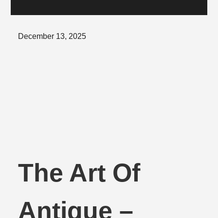
Posted
December 13, 2025
on
The Art Of
Antique –