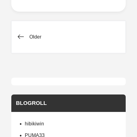
33:
Pengalaman
Seru
Bermain
Game
Slot
Posts
Online
Older
navigation
BLOGROLL
hibikiwin
PUMA33