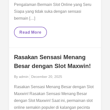
Pengalaman Bermain Slot Online yang Seru
Siapa yang tidak suka dengan sensasi
bermain […]
Rangkuman
Read More
Slot
GG:
Pengalaman
Bermain
Slot
Rasakan Sensasi Menang
Online
Yang
Besar dengan Slot Maxwin!
Seru
Posted
By
admin
December 20, 2025
on
Rasakan Sensasi Menang Besar dengan Slot
Maxwin! Rasakan Sensasi Menang Besar
dengan Slot Maxwin! Saat ini, permainan slot
online semakin populer di kalangan pecinta