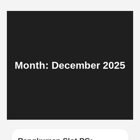
Month:
December 2025