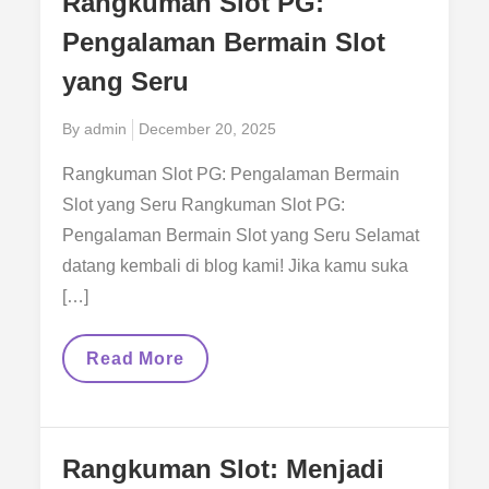
Rangkuman Slot PG:
Pengalaman Bermain Slot
yang Seru
Posted
By
admin
December 20, 2025
on
Rangkuman Slot PG: Pengalaman Bermain
Slot yang Seru Rangkuman Slot PG:
Pengalaman Bermain Slot yang Seru Selamat
datang kembali di blog kami! Jika kamu suka
[…]
Rangkuman
Read More
Slot
PG:
Pengalaman
Bermain
Slot
Rangkuman Slot: Menjadi
Yang
Seru