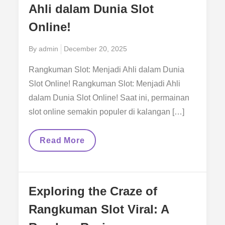
Ahli dalam Dunia Slot
Online!
Posted
By
admin
December 20, 2025
on
Rangkuman Slot: Menjadi Ahli dalam Dunia
Slot Online! Rangkuman Slot: Menjadi Ahli
dalam Dunia Slot Online! Saat ini, permainan
slot online semakin populer di kalangan […]
Rangkuman
Read More
Slot:
Menjadi
Ahli
Dalam
Dunia
Exploring the Craze of
Slot
Online!
Rangkuman Slot Viral: A