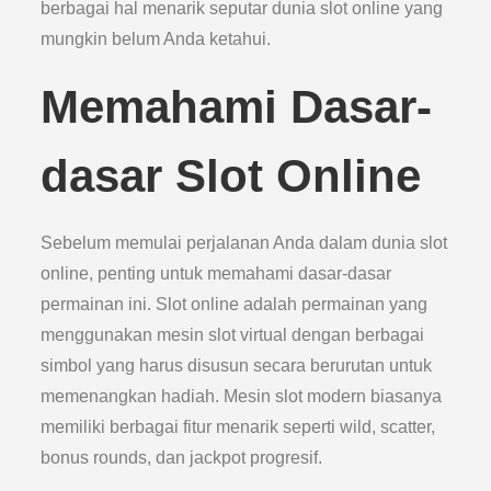
berbagai hal menarik seputar dunia slot online yang
mungkin belum Anda ketahui.
Memahami Dasar-
dasar Slot Online
Sebelum memulai perjalanan Anda dalam dunia slot
online, penting untuk memahami dasar-dasar
permainan ini. Slot online adalah permainan yang
menggunakan mesin slot virtual dengan berbagai
simbol yang harus disusun secara berurutan untuk
memenangkan hadiah. Mesin slot modern biasanya
memiliki berbagai fitur menarik seperti wild, scatter,
bonus rounds, dan jackpot progresif.