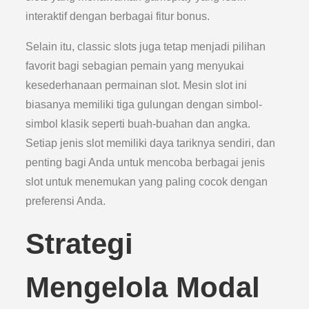
interaktif dengan berbagai fitur bonus.
Selain itu, classic slots juga tetap menjadi pilihan
favorit bagi sebagian pemain yang menyukai
kesederhanaan permainan slot. Mesin slot ini
biasanya memiliki tiga gulungan dengan simbol-
simbol klasik seperti buah-buahan dan angka.
Setiap jenis slot memiliki daya tariknya sendiri, dan
penting bagi Anda untuk mencoba berbagai jenis
slot untuk menemukan yang paling cocok dengan
preferensi Anda.
Strategi
Mengelola Modal