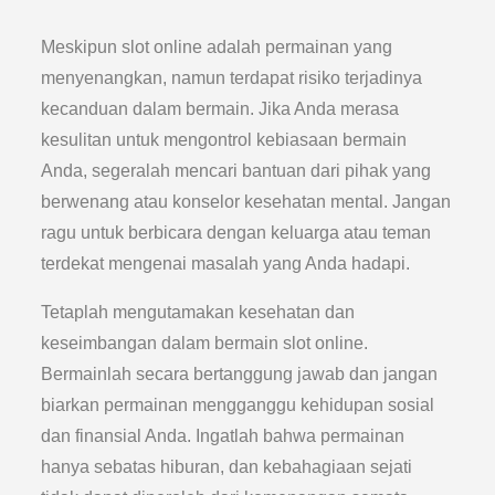
Meskipun slot online adalah permainan yang
menyenangkan, namun terdapat risiko terjadinya
kecanduan dalam bermain. Jika Anda merasa
kesulitan untuk mengontrol kebiasaan bermain
Anda, segeralah mencari bantuan dari pihak yang
berwenang atau konselor kesehatan mental. Jangan
ragu untuk berbicara dengan keluarga atau teman
terdekat mengenai masalah yang Anda hadapi.
Tetaplah mengutamakan kesehatan dan
keseimbangan dalam bermain slot online.
Bermainlah secara bertanggung jawab dan jangan
biarkan permainan mengganggu kehidupan sosial
dan finansial Anda. Ingatlah bahwa permainan
hanya sebatas hiburan, dan kebahagiaan sejati