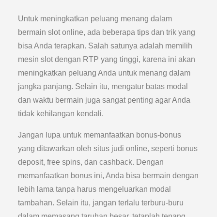
Untuk meningkatkan peluang menang dalam
bermain slot online, ada beberapa tips dan trik yang
bisa Anda terapkan. Salah satunya adalah memilih
mesin slot dengan RTP yang tinggi, karena ini akan
meningkatkan peluang Anda untuk menang dalam
jangka panjang. Selain itu, mengatur batas modal
dan waktu bermain juga sangat penting agar Anda
tidak kehilangan kendali.
Jangan lupa untuk memanfaatkan bonus-bonus
yang ditawarkan oleh situs judi online, seperti bonus
deposit, free spins, dan cashback. Dengan
memanfaatkan bonus ini, Anda bisa bermain dengan
lebih lama tanpa harus mengeluarkan modal
tambahan. Selain itu, jangan terlalu terburu-buru
dalam memasang taruhan besar, tetaplah tenang