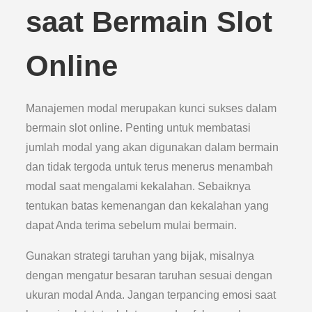
saat Bermain Slot
Online
Manajemen modal merupakan kunci sukses dalam
bermain slot online. Penting untuk membatasi
jumlah modal yang akan digunakan dalam bermain
dan tidak tergoda untuk terus menerus menambah
modal saat mengalami kekalahan. Sebaiknya
tentukan batas kemenangan dan kekalahan yang
dapat Anda terima sebelum mulai bermain.
Gunakan strategi taruhan yang bijak, misalnya
dengan mengatur besaran taruhan sesuai dengan
ukuran modal Anda. Jangan terpancing emosi saat