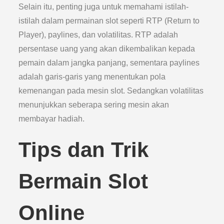
Selain itu, penting juga untuk memahami istilah-
istilah dalam permainan slot seperti RTP (Return to
Player), paylines, dan volatilitas. RTP adalah
persentase uang yang akan dikembalikan kepada
pemain dalam jangka panjang, sementara paylines
adalah garis-garis yang menentukan pola
kemenangan pada mesin slot. Sedangkan volatilitas
menunjukkan seberapa sering mesin akan
membayar hadiah.
Tips dan Trik
Bermain Slot
Online