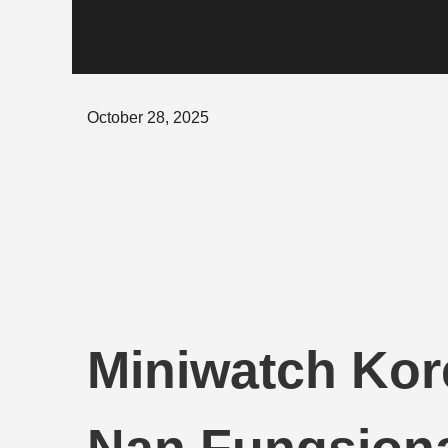
Posted
October 28, 2025
on
Miniwatch Kor