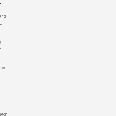
t
ang
ari
r
n
gan
watch