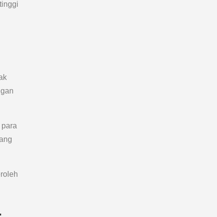
tinggi
ak
ngan
 para
yang
roleh