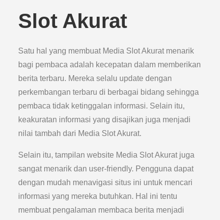
Slot Akurat
Satu hal yang membuat Media Slot Akurat menarik
bagi pembaca adalah kecepatan dalam memberikan
berita terbaru. Mereka selalu update dengan
perkembangan terbaru di berbagai bidang sehingga
pembaca tidak ketinggalan informasi. Selain itu,
keakuratan informasi yang disajikan juga menjadi
nilai tambah dari Media Slot Akurat.
Selain itu, tampilan website Media Slot Akurat juga
sangat menarik dan user-friendly. Pengguna dapat
dengan mudah menavigasi situs ini untuk mencari
informasi yang mereka butuhkan. Hal ini tentu
membuat pengalaman membaca berita menjadi