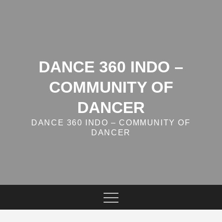
Skip
to
content
DANCE 360 INDO –
COMMUNITY OF
DANCER
DANCE 360 INDO – COMMUNITY OF
DANCER