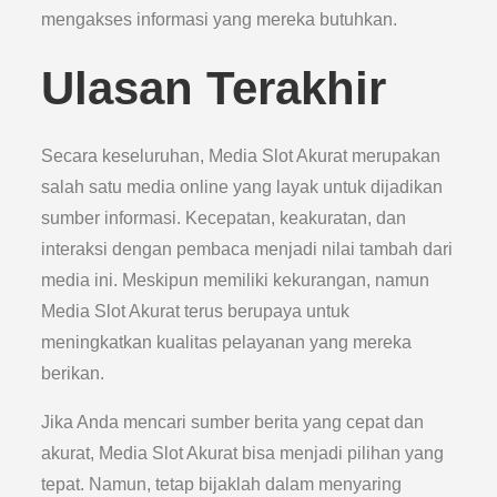
mengakses informasi yang mereka butuhkan.
Ulasan Terakhir
Secara keseluruhan, Media Slot Akurat merupakan
salah satu media online yang layak untuk dijadikan
sumber informasi. Kecepatan, keakuratan, dan
interaksi dengan pembaca menjadi nilai tambah dari
media ini. Meskipun memiliki kekurangan, namun
Media Slot Akurat terus berupaya untuk
meningkatkan kualitas pelayanan yang mereka
berikan.
Jika Anda mencari sumber berita yang cepat dan
akurat, Media Slot Akurat bisa menjadi pilihan yang
tepat. Namun, tetap bijaklah dalam menyaring