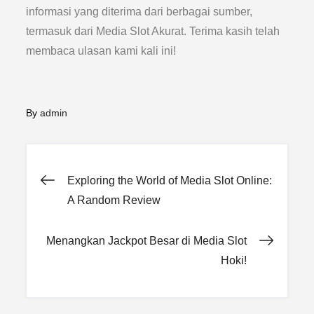
informasi yang diterima dari berbagai sumber,
termasuk dari Media Slot Akurat. Terima kasih telah
membaca ulasan kami kali ini!
By
admin
Post
Exploring the World of Media Slot Online:
A Random Review
navigation
Menangkan Jackpot Besar di Media Slot
Hoki!