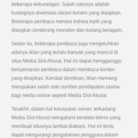
beberapa kekurangan. Salah satunya adalah
kurangnya diversitas dalam konten yang disajikan.
Beberapa pembaca merasa bahwa topik yang
diangkat cenderung monoton dan kurang beragam.
Selain itu, beberapa pembaca juga mengeluhkan
adanya iklan yang terlalu banyak yang muncul di
situs Media Slot Akurat. Hal ini dapat mengganggu
kenyamanan pembaca dalam membaca konten
yang disajikan. Kendati demikian, iklan memang
merupakan salah satu sumber pendapatan utama
bagi media online seperti Media Slot Akurat.
Terakhir, dalam hal kecepatan server, terkadang
Media Slot Akurat mengalami kendala teknis yang
membuat situsnya lambat diakses. Hal ini tentu
dapat mengurangi pengalaman pengguna dalam