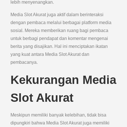
lebih menyenangkan.
Media Slot Akurat juga aktif dalam berinteraksi
dengan pembaca melalui berbagai platform media
sosial. Mereka memberikan ruang bagi pembaca
untuk berbagi pendapat dan komentar mengenai
berita yang disajikan. Hal ini menciptakan ikatan
yang kuat antara Media Slot Akurat dan
pembacanya.
Kekurangan Media
Slot Akurat
Meskipun memiliki banyak kelebihan, tidak bisa
dipungkiri bahwa Media Slot Akurat juga memiliki