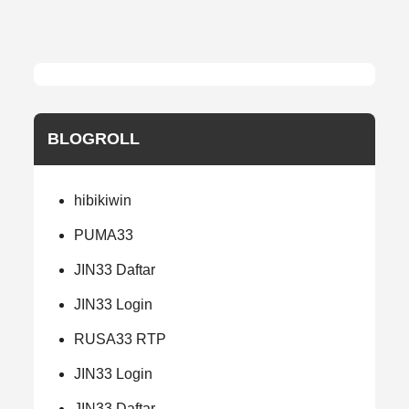
BLOGROLL
hibikiwin
PUMA33
JIN33 Daftar
JIN33 Login
RUSA33 RTP
JIN33 Login
JIN33 Daftar