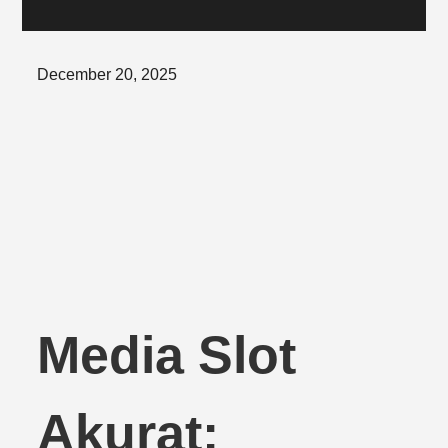
Posted
December 20, 2025
on
Media Slot
Akurat: