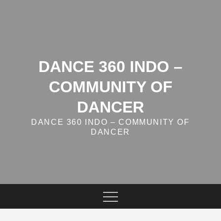
Skip
to
content
DANCE 360 INDO –
COMMUNITY OF
DANCER
DANCE 360 INDO – COMMUNITY OF
DANCER