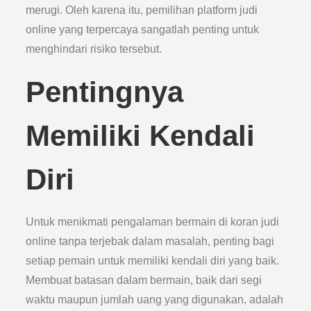
merugi. Oleh karena itu, pemilihan platform judi
online yang terpercaya sangatlah penting untuk
menghindari risiko tersebut.
Pentingnya
Memiliki Kendali
Diri
Untuk menikmati pengalaman bermain di koran judi
online tanpa terjebak dalam masalah, penting bagi
setiap pemain untuk memiliki kendali diri yang baik.
Membuat batasan dalam bermain, baik dari segi
waktu maupun jumlah uang yang digunakan, adalah