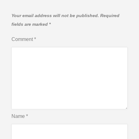
Your email address will not be published.
Required
fields are marked
*
Comment
*
Name
*