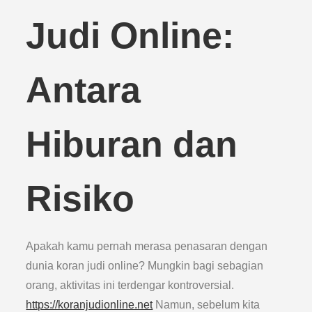
Judi Online:
Antara
Hiburan dan
Risiko
Apakah kamu pernah merasa penasaran dengan
dunia koran judi online? Mungkin bagi sebagian
orang, aktivitas ini terdengar kontroversial.
https://koranjudionline.net
Namun, sebelum kita