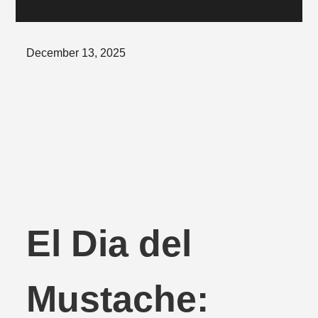
Posted
December 13, 2025
on
El Dia del
Mustache: