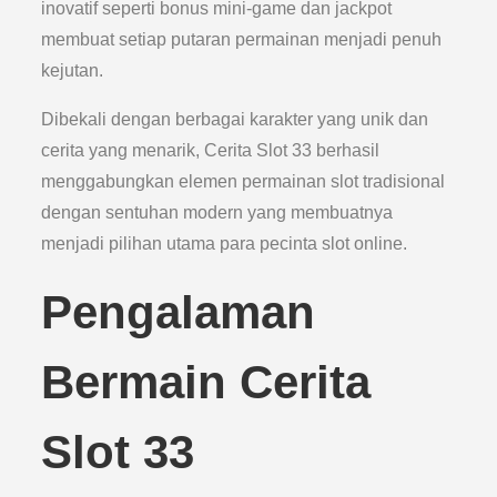
inovatif seperti bonus mini-game dan jackpot
membuat setiap putaran permainan menjadi penuh
kejutan.
Dibekali dengan berbagai karakter yang unik dan
cerita yang menarik, Cerita Slot 33 berhasil
menggabungkan elemen permainan slot tradisional
dengan sentuhan modern yang membuatnya
menjadi pilihan utama para pecinta slot online.
Pengalaman
Bermain Cerita
Slot 33