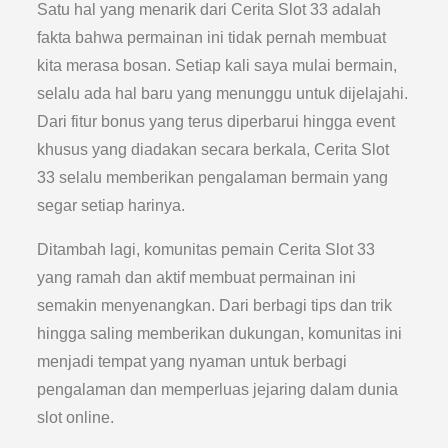
Satu hal yang menarik dari Cerita Slot 33 adalah
fakta bahwa permainan ini tidak pernah membuat
kita merasa bosan. Setiap kali saya mulai bermain,
selalu ada hal baru yang menunggu untuk dijelajahi.
Dari fitur bonus yang terus diperbarui hingga event
khusus yang diadakan secara berkala, Cerita Slot
33 selalu memberikan pengalaman bermain yang
segar setiap harinya.
Ditambah lagi, komunitas pemain Cerita Slot 33
yang ramah dan aktif membuat permainan ini
semakin menyenangkan. Dari berbagi tips dan trik
hingga saling memberikan dukungan, komunitas ini
menjadi tempat yang nyaman untuk berbagi
pengalaman dan memperluas jejaring dalam dunia
slot online.