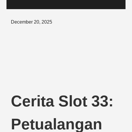
Posted
December 20, 2025
on
Cerita Slot 33:
Petualangan