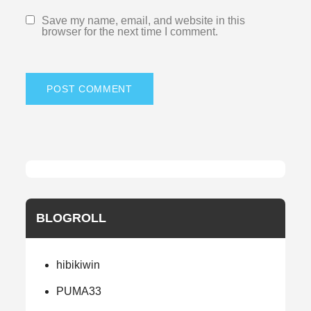
Save my name, email, and website in this
browser for the next time I comment.
BLOGROLL
hibikiwin
PUMA33