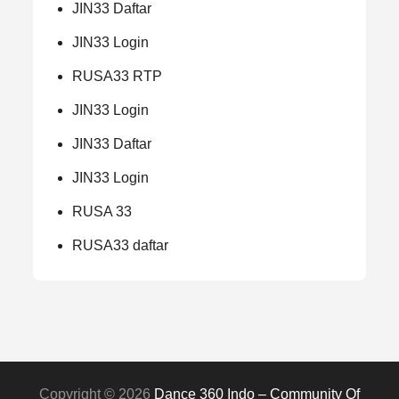
JIN33 Daftar
JIN33 Login
RUSA33 RTP
JIN33 Login
JIN33 Daftar
JIN33 Login
RUSA 33
RUSA33 daftar
Copyright © 2026
Dance 360 Indo – Community Of