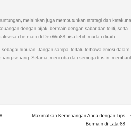
runtungan, melainkan juga membutuhkan strategi dan ketekuna
angan dengan bijak, bermain dengan sabar dan teliti, serta
uksesan bermain di DexWin88 bisa lebih mudah diraih.
 sebagai hiburan. Jangan sampai terlalu terbawa emosi dalam
rsenang-senang. Selamat mencoba dan semoga tips ini memban
88
Maximalkan Kemenangan Anda dengan Tips
Bermain di Latar88