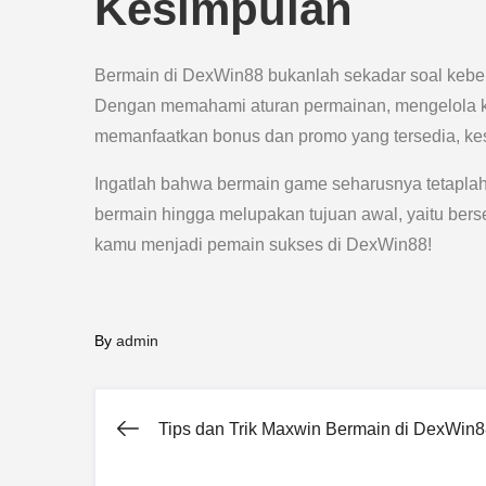
Kesimpulan
Bermain di DexWin88 bukanlah sekadar soal kebe
Dengan memahami aturan permainan, mengelola keu
memanfaatkan bonus dan promo yang tersedia, kes
Ingatlah bahwa bermain game seharusnya tetaplah
bermain hingga melupakan tujuan awal, yaitu be
kamu menjadi pemain sukses di DexWin88!
By
admin
Tips dan Trik Maxwin Bermain di DexWin
Post