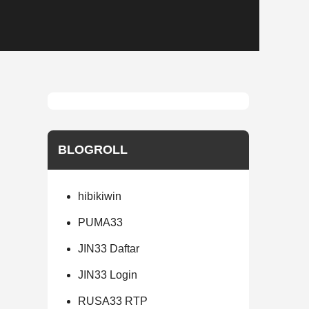
BLOGROLL
hibikiwin
PUMA33
JIN33 Daftar
JIN33 Login
RUSA33 RTP