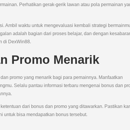
permainan. Perhatikan gerak-gerik lawan atau pola permainan y
si. Ambil waktu untuk mengevaluasi kembali strategi bermainm
gagalan adalah bagian dari proses belajar, dan dengan kesabara
in di DexWin88.
an Promo Menarik
dan promo yang menarik bagi para pemainnya. Manfaatkan
ngmu. Selalu pantau informasi terbaru mengenai bonus dan p
annya.
 ketentuan dari bonus dan promo yang ditawarkan. Pastikan k
i untuk bisa mendapatkan bonus tersebut.