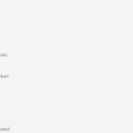
lalu
skan
ambil