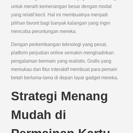
untuk meraih kemenangan besar dengan modal
yang relatif kecil. Hal ini membuatnya menjadi
pilihan favorit bagi banyak kalangan yang ingin
mencoba peruntungan mereka.
Dengan perkembangan teknologi yang pesat,
platform perjudian online semakin menghadirkan
pengalaman bermain yang realistis. Grafis yang
memukau dan fitur interaktif membuat para pemain
betah berlama-lama di depan layar gadget mereka.
Strategi Menang
Mudah di