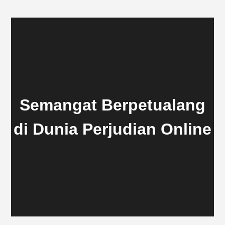
Semangat Berpetualang
di Dunia Perjudian Online