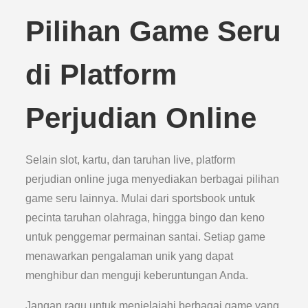
Pilihan Game Seru
di Platform
Perjudian Online
Selain slot, kartu, dan taruhan live, platform
perjudian online juga menyediakan berbagai pilihan
game seru lainnya. Mulai dari sportsbook untuk
pecinta taruhan olahraga, hingga bingo dan keno
untuk penggemar permainan santai. Setiap game
menawarkan pengalaman unik yang dapat
menghibur dan menguji keberuntungan Anda.
Jangan ragu untuk menjelajahi berbagai game yang