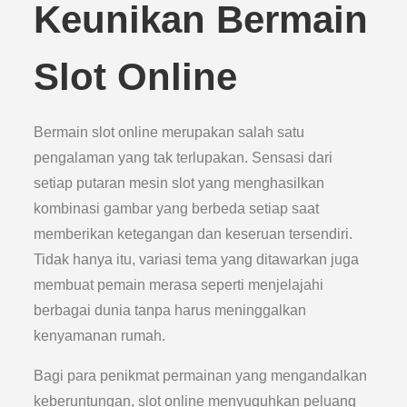
Keunikan Bermain
Slot Online
Bermain slot online merupakan salah satu
pengalaman yang tak terlupakan. Sensasi dari
setiap putaran mesin slot yang menghasilkan
kombinasi gambar yang berbeda setiap saat
memberikan ketegangan dan keseruan tersendiri.
Tidak hanya itu, variasi tema yang ditawarkan juga
membuat pemain merasa seperti menjelajahi
berbagai dunia tanpa harus meninggalkan
kenyamanan rumah.
Bagi para penikmat permainan yang mengandalkan
keberuntungan, slot online menyuguhkan peluang