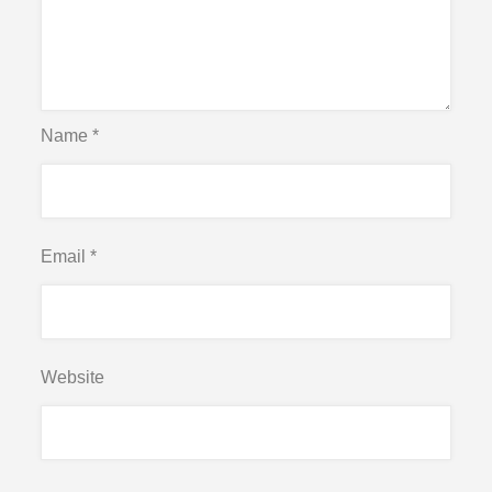
Name
*
Email
*
Website