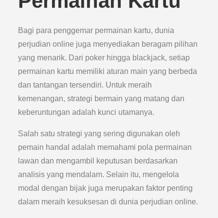
Permainan Kartu
Bagi para penggemar permainan kartu, dunia
perjudian online juga menyediakan beragam pilihan
yang menarik. Dari poker hingga blackjack, setiap
permainan kartu memiliki aturan main yang berbeda
dan tantangan tersendiri. Untuk meraih
kemenangan, strategi bermain yang matang dan
keberuntungan adalah kunci utamanya.
Salah satu strategi yang sering digunakan oleh
pemain handal adalah memahami pola permainan
lawan dan mengambil keputusan berdasarkan
analisis yang mendalam. Selain itu, mengelola
modal dengan bijak juga merupakan faktor penting
dalam meraih kesuksesan di dunia perjudian online.