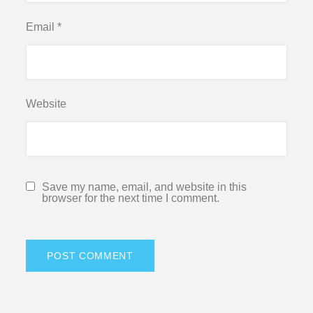
Email
*
Website
Save my name, email, and website in this
browser for the next time I comment.