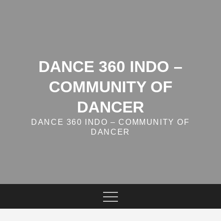
Skip
to
content
DANCE 360 INDO –
COMMUNITY OF
DANCER
DANCE 360 INDO – COMMUNITY OF
DANCER