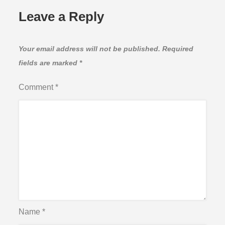
Leave a Reply
Your email address will not be published.
Required
fields are marked
*
Comment
*
Name
*