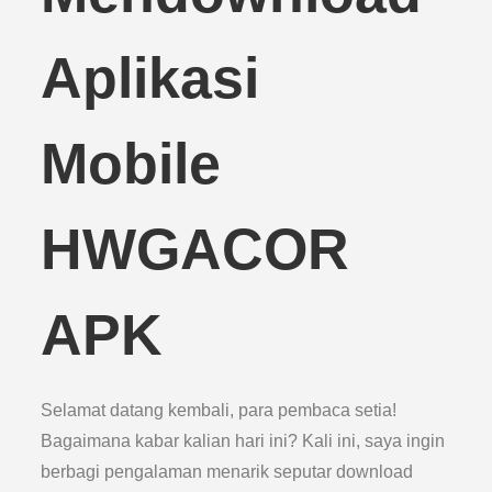
Aplikasi
Mobile
HWGACOR
APK
Selamat datang kembali, para pembaca setia!
Bagaimana kabar kalian hari ini? Kali ini, saya ingin
berbagi pengalaman menarik seputar download