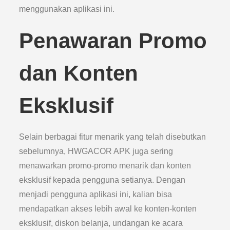
menggunakan aplikasi ini.
Penawaran Promo
dan Konten
Eksklusif
Selain berbagai fitur menarik yang telah disebutkan
sebelumnya, HWGACOR APK juga sering
menawarkan promo-promo menarik dan konten
eksklusif kepada pengguna setianya. Dengan
menjadi pengguna aplikasi ini, kalian bisa
mendapatkan akses lebih awal ke konten-konten
eksklusif, diskon belanja, undangan ke acara