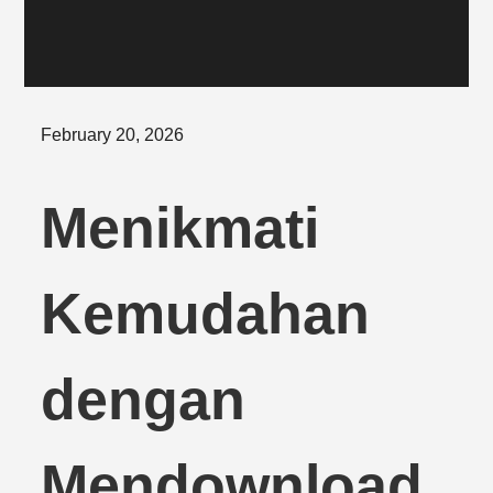
Posted
February 20, 2026
on
Menikmati
Kemudahan
dengan
Mendownload