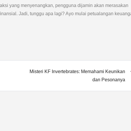
transaksi yang menyenangkan, pengguna dijamin akan merasakan
nansial. Jadi, tunggu apa lagi? Ayo mulai petualangan keuan
Misteri KF Invertebrates: Memahami Keunikan
dan Pesonanya