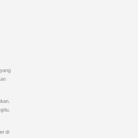
 yang
aan
gkan.
gitu,
er di