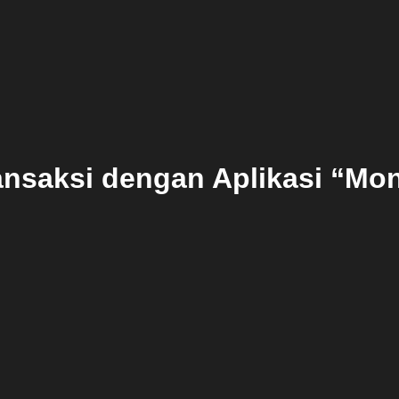
ansaksi dengan Aplikasi “M