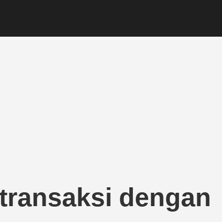
transaksi dengan