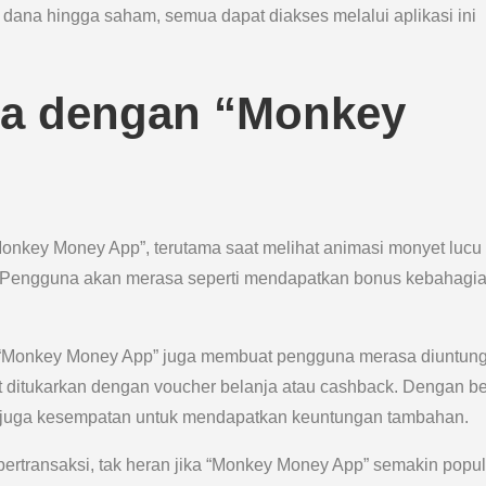
 dana hingga saham, semua dapat diakses melalui aplikasi ini
ja dengan “Monkey
nkey Money App”, terutama saat melihat animasi monyet lucu
i. Pengguna akan merasa seperti mendapatkan bonus kebahagi
leh “Monkey Money App” juga membuat pengguna merasa diuntun
 ditukarkan dengan voucher belanja atau cashback. Dengan be
pi juga kesempatan untuk mendapatkan keuntungan tambahan.
transaksi, tak heran jika “Monkey Money App” semakin popul