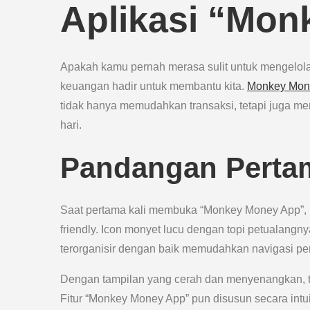
Aplikasi “Mo
Apakah kamu pernah merasa sulit untuk mengelola k
keuangan hadir untuk membantu kita.
Monkey Mon
tidak hanya memudahkan transaksi, tetapi juga 
hari.
Pandangan Perta
Saat pertama kali membuka “Monkey Money App”,
friendly. Icon monyet lucu dengan topi petualan
terorganisir dengan baik memudahkan navigasi pe
Dengan tampilan yang cerah dan menyenangkan, tak
Fitur “Monkey Money App” pun disusun secara int