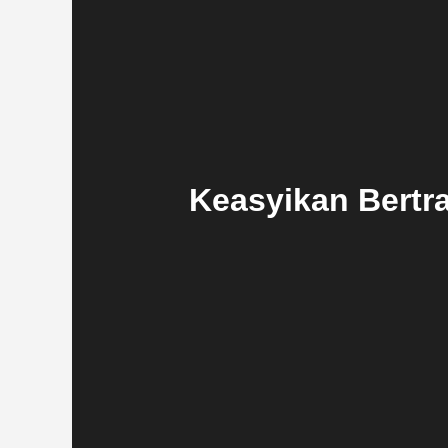
Keasyikan Bertr