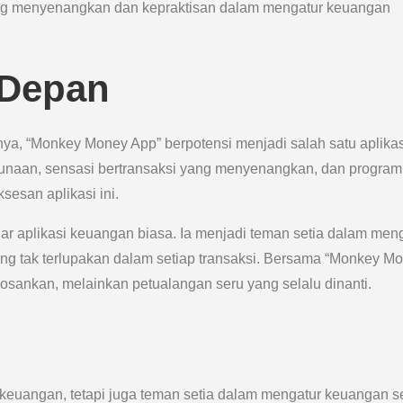
ng menyenangkan dan kepraktisan dalam mengatur keuangan
 Depan
ya, “Monkey Money App” berpotensi menjadi salah satu aplikas
unaan, sensasi bertransaksi yang menyenangkan, dan program
esan aplikasi ini.
 aplikasi keuangan biasa. Ia menjadi teman setia dalam men
g tak terlupakan dalam setiap transaksi. Bersama “Monkey M
sankan, melainkan petualangan seru yang selalu dinanti.
keuangan, tetapi juga teman setia dalam mengatur keuangan se