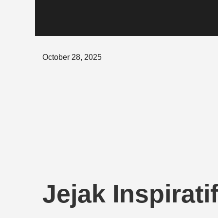
Posted
October 28, 2025
on
Jejak Inspirat