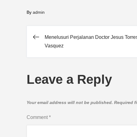
By
admin
Menelusuri Perjalanan Doctor Jesus Torre
Post
Vasquez
navigation
Leave a Reply
Your email address will not be published.
Required f
Comment
*