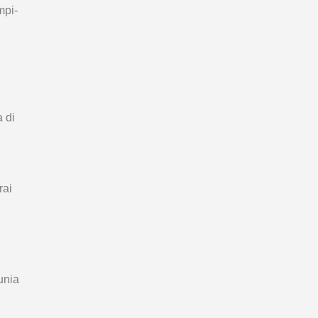
mpi-
 di
rai
unia