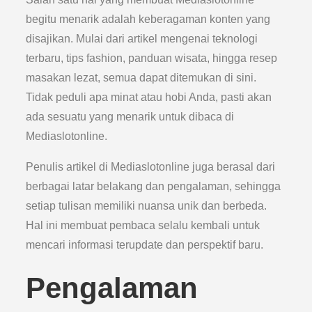
begitu menarik adalah keberagaman konten yang
disajikan. Mulai dari artikel mengenai teknologi
terbaru, tips fashion, panduan wisata, hingga resep
masakan lezat, semua dapat ditemukan di sini.
Tidak peduli apa minat atau hobi Anda, pasti akan
ada sesuatu yang menarik untuk dibaca di
Mediaslotonline.
Penulis artikel di Mediaslotonline juga berasal dari
berbagai latar belakang dan pengalaman, sehingga
setiap tulisan memiliki nuansa unik dan berbeda.
Hal ini membuat pembaca selalu kembali untuk
mencari informasi terupdate dan perspektif baru.
Pengalaman