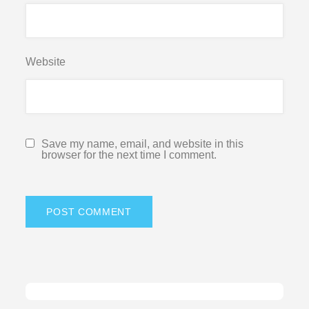
Website
Save my name, email, and website in this
browser for the next time I comment.