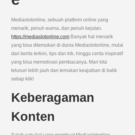
Mediaslotonline, sebuah platform online yang
menarik, penuh warna, dan penuh kejutan.
https://mediaslotonline.com
Banyak hal menarik
yang bisa ditemukan di dunia Mediaslotonline, mulai
dari berita terkini, tips dan trik, hingga cerita inspiratif
yang bisa memotivasi pembacanya. Mari kita
telusuri lebih jauh dan temukan keajaiban di balik
setiap klik!
Keberagaman
Konten
Salah satu hal yang membuat Mediaslotonline