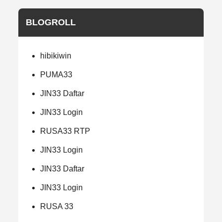
BLOGROLL
hibikiwin
PUMA33
JIN33 Daftar
JIN33 Login
RUSA33 RTP
JIN33 Login
JIN33 Daftar
JIN33 Login
RUSA 33