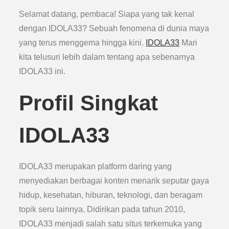
Selamat datang, pembaca! Siapa yang tak kenal
dengan IDOLA33? Sebuah fenomena di dunia maya
yang terus menggema hingga kini.
IDOLA33
Mari
kita telusuri lebih dalam tentang apa sebenarnya
IDOLA33 ini.
Profil Singkat
IDOLA33
IDOLA33 merupakan platform daring yang
menyediakan berbagai konten menarik seputar gaya
hidup, kesehatan, hiburan, teknologi, dan beragam
topik seru lainnya. Didirikan pada tahun 2010,
IDOLA33 menjadi salah satu situs terkemuka yang