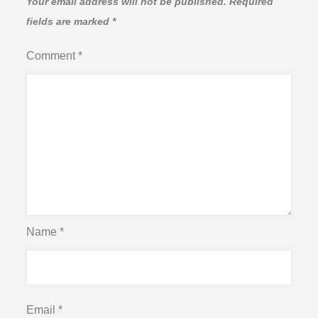
Your email address will not be published.
Required
fields are marked
*
Comment
*
Name
*
Email
*