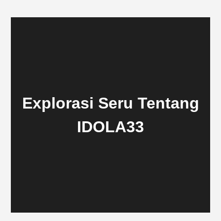
Explorasi Seru Tentang
IDOLA33